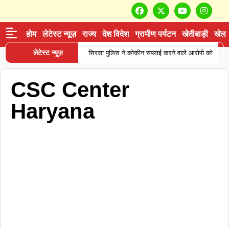
होम
लेटेस्ट न्यूज़
राज्य
देश विदेश
ग्रामीण पर्यटन
खेतीबाड़ी
खेल
लेटेस्ट न्यूज़
सिरसा पुलिस ने कोकीन सप्लाई करने वाले आरोपी को
|
प्रोडक्शन वारंट पर लिया रिमांड, नेटवर्क की जांच तेज
CSC Center
करनाल में पुलिस मुठभेड़: बीरू वाल्मीकि हत्याकांड का
Haryana
|
आरोपी ढेर, जवाबी कार्रवाई में हुई मौत
सोनीपत:
वृद्धाश्रम में बुजुर्ग कारोबारी की मौत, बेटियों ने अंतिम संस्कार
|
से किया इनकार
हरियाणा में थाने के सामने
दिनदहाड़े गोलियां बरसीं, SUV सवार 7 लोग घायल; गैंगवार
|
का एंगल खंगाल रही पुलिस
अंबाला में पत्नी से
विवाद के बाद युवक ने ट्रक के आगे लगाई छलांग, हालत