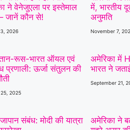
ा ने वेनेजुएला पर इस्तेमाल
इनकार
|
हरियाणा में थाने
में, भारतीय 
 जानें कौन से!
अनुमति
के सामने दिनदहाड़े गोलियां
बरसीं, SUV सवार 7 लोग
 3, 2026
November 7, 20
घायल; गैंगवार का एंगल
खंगाल रही पुलिस
|
अंबाला
्तान-रूस-भारत ऑयल एवं
अमेरिका में H
में पत्नी से विवाद के बाद
ंध प्रणाली: ऊर्जा संतुलन की
भारत ने जताई
युवक ने ट्रक के आगे लगाई
ौती
September 21, 2
छलांग, हालत गंभीर
|
हिसार
 25, 2025
में डेयरी संचालक की पीट-
पीटकर हत्या, पुरानी रंजिश
ापान संबंध: मोदी की यात्रा
अमेरिका ने ब
में 10 से अधिक लोगों पर