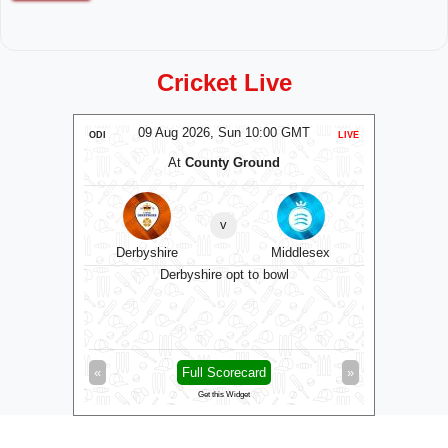
Cricket Live
MT
09 Aug 2026, Sun 10:00 GMT
0
LIVE
ODI
LIVE
ODI
At
County Ground
A
v
Derbyshire
Middlesex
Dur
 bowl
Derbyshire opt to bowl
»
«
Full Scorecard
»
«
Get this Widget