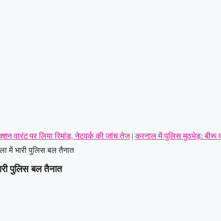
शन वारंट पर लिया रिमांड, नेटवर्क की जांच तेज
|
करनाल में पुलिस मुठभेड़: बीरू व
ला में भारी पुलिस बल तैनात
ा इनकार
|
हरियाणा में थाने के सामने दिनदहाड़े गोलियां बरसीं, SUV सवार 7 लोग घ
भारी पुलिस बल तैनात
 संचालक की पीट-पीटकर हत्या, पुरानी रंजिश में 10 से अधिक लोगों पर हमला करने