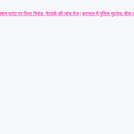
शन वारंट पर लिया रिमांड, नेटवर्क की जांच तेज
|
करनाल में पुलिस मुठभेड़: बीरू व
ा इनकार
|
हरियाणा में थाने के सामने दिनदहाड़े गोलियां बरसीं, SUV सवार 7 लोग घ
 संचालक की पीट-पीटकर हत्या, पुरानी रंजिश में 10 से अधिक लोगों पर हमला करने