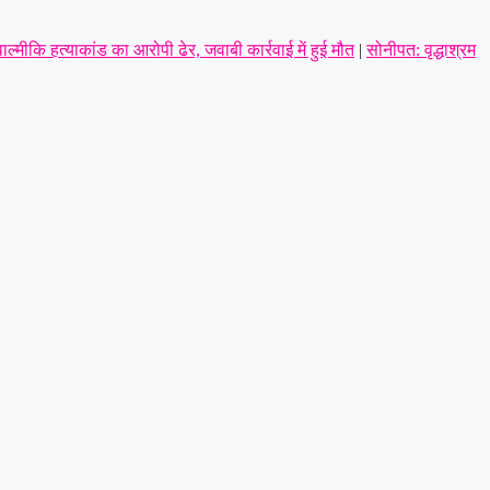
ाल्मीकि हत्याकांड का आरोपी ढेर, जवाबी कार्रवाई में हुई मौत
|
सोनीपत: वृद्धाश्रम
ायल; गैंगवार का एंगल खंगाल रही पुलिस
|
अंबाला में पत्नी से विवाद के बाद युवक
 का आरोप
|