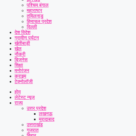
पश्चिम बंगाल
महाराष्ट्र
तमिलनाडु
हिमाचल प्रदेश
दिल्ली
देश विदेश
ग्रामीण पर्यटन
खेतीबाड़ी
खेल
नौकरी
बिज़नेस
शिक्षा
मनोरंजन
क्राइम
टेक्नोलॉजी
होम
लेटेस्ट न्यूज़
राज्य
उत्तर प्रदेश
लखनऊ
मुरादाबाद
उत्तराखंड
गुजरात
बिहार