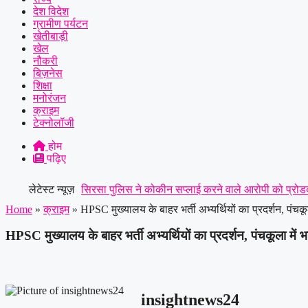
देश विदेश
ग्रामीण पर्यटन
खेतीबाड़ी
खेल
नौकरी
बिज़नेस
शिक्षा
मनोरंजन
क्राइम
टेक्नोलॉजी
होम
पढ़िए
लेटेस्ट न्यूज़
सिरसा पुलिस ने कोकीन सप्लाई करने वाले आरोपी को प्रोडक्
Home
»
क्राइम
»
HPSC मुख्यालय के बाहर भर्ती अभ्यर्थियों का प्रदर्शन, पंचकू
में बुजुर्ग कारोबारी की मौत, बेटियों ने अंतिम संस्कार से किय
HPSC मुख्यालय के बाहर भर्ती अभ्यर्थियों का प्रदर्शन, पंचकूला में 
ने ट्रक के आगे लगाई छलांग, हालत गंभीर
|
हिसार में डेयरी
insightnews24