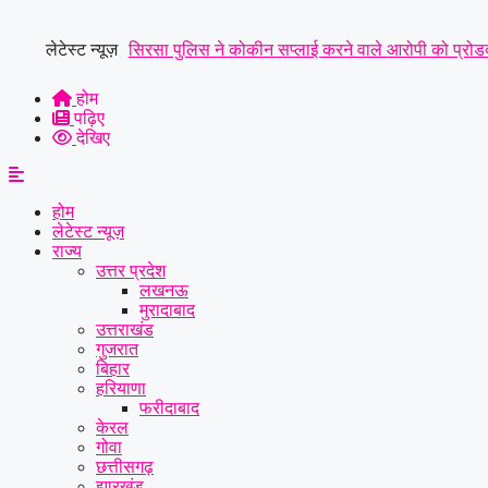
Skip
to
लेटेस्ट न्यूज़
सिरसा पुलिस ने कोकीन सप्लाई करने वाले आरोपी को प्रोडक्
content
में बुजुर्ग कारोबारी की मौत, बेटियों ने अंतिम संस्कार से किय
होम
पढ़िए
ने ट्रक के आगे लगाई छलांग, हालत गंभीर
|
हिसार में डेयरी
देखिए
होम
लेटेस्ट न्यूज़
राज्य
उत्तर प्रदेश
लखनऊ
मुरादाबाद
उत्तराखंड
गुजरात
बिहार
हरियाणा
फरीदाबाद
केरल
गोवा
छत्तीसगढ़
झारखंड