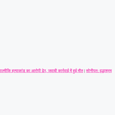
ाल्मीकि हत्याकांड का आरोपी ढेर, जवाबी कार्रवाई में हुई मौत
|
सोनीपत: वृद्धाश्रम
ायल; गैंगवार का एंगल खंगाल रही पुलिस
|
अंबाला में पत्नी से विवाद के बाद युवक
 का आरोप
|