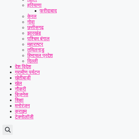
हरियाणा
फरीदाबाद
केरल
गोवा
छत्तीसगढ़
झारखंड
पश्चिम बंगाल
महाराष्ट्र
तमिलनाडु
हिमाचल प्रदेश
दिल्ली
देश विदेश
ग्रामीण पर्यटन
खेतीबाड़ी
खेल
नौकरी
बिज़नेस
शिक्षा
मनोरंजन
क्राइम
टेक्नोलॉजी