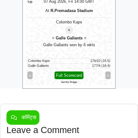
T
07 Aug 2026, Fri 14:00 GMT
LIVE
T20
T20
At
R.Premadasa Stadium
Colombo Kaps
v
⭐
Galle Gallants
⭐
D
owl
Galle Gallants won by 6 wkts
Nel
Colombo Kaps
176/10 (18.5)
Dindigul D
154/7 (95)
Galle Gallants
177/4 (18.4)
Nellai Roya
»
«
Full Scorecard
»
«
Get this Widget
कॉमेंट्स
Leave a Comment