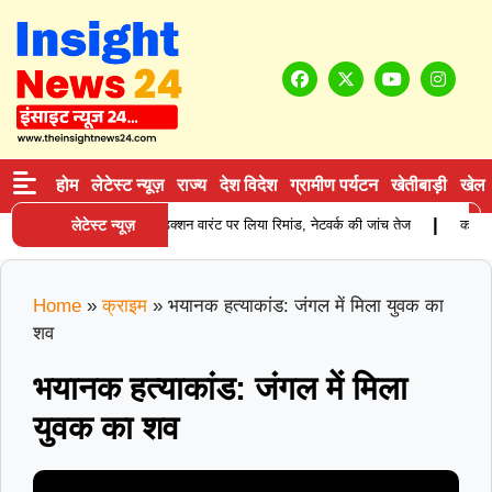
होम
लेटेस्ट न्यूज़
राज्य
देश विदेश
ग्रामीण पर्यटन
खेतीबाड़ी
खेल
|
ई करने वाले आरोपी को प्रोडक्शन वारंट पर लिया रिमांड, नेटवर्क की जांच तेज
लेटेस्ट न्यूज़
करनाल में
Home
»
क्राइम
»
भयानक हत्याकांड: जंगल में मिला युवक का
शव
भयानक हत्याकांड: जंगल में मिला
युवक का शव