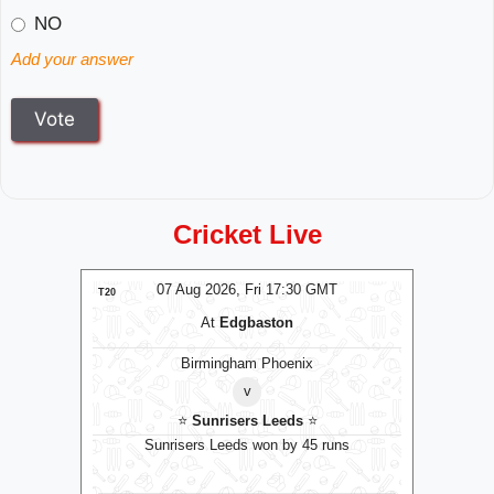
NO
Add your answer
Cricket Live
T
07 Aug 2026, Fri 14:00 GMT
T20
T20
At
R.Premadasa Stadium
Colombo Kaps
v
⭐
Galle Gallants
⭐
D
uns
Galle Gallants won by 6 wkts
Nel