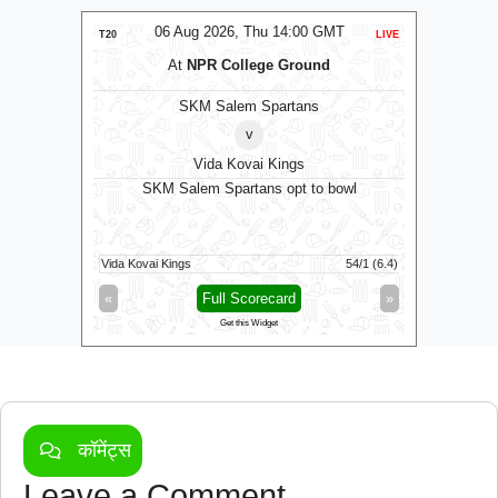
MT
06 Aug 2026, Thu 14:00 GMT
0
LIVE
T20
LIVE
T20
At
NPR College Ground
SKM Salem Spartans
v
Vida Kovai Kings
B
bowl
SKM Salem Spartans opt to bowl
T
Birmingham
28/5 (41)
Vida Kovai Kings
54/1 (6.4)
Trent Rock
»
«
Full Scorecard
»
«
Get this Widget
कॉमेंट्स
Leave a Comment