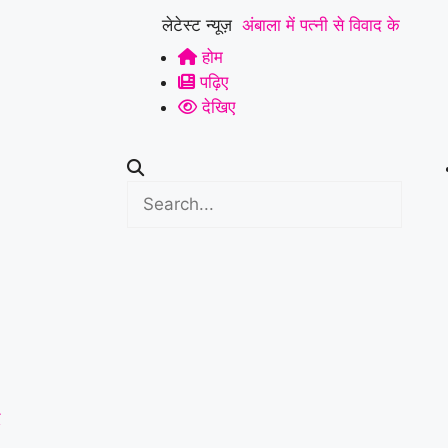
लेटेस्ट न्यूज़
अंबाला में पत्नी से विवाद के
होम
बाद युवक ने ट्रक के आगे
पढ़िए
लगाई छलांग, हालत गंभीर
|
देखिए
हिसार में डेयरी संचालक की
पीट-पीटकर हत्या, पुरानी
रंजिश में 10 से अधिक लोगों
पर हमला करने का आरोप
|
कुरुक्षेत्र में ATM तोड़कर
चोरी की कोशिश नाकाम,
CCTV फुटेज के आधार पर
द
पुलिस ने शुरू की जांच
|