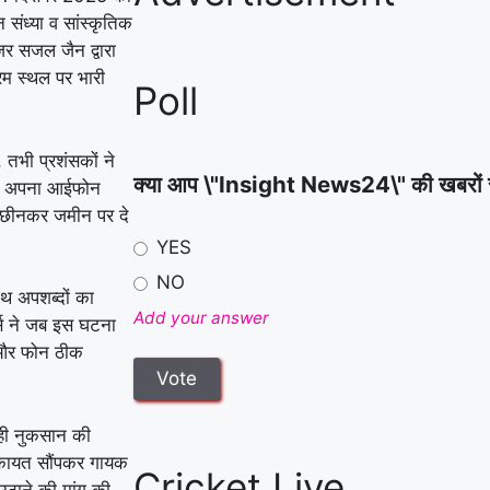
संध्या व सांस्कृतिक
जर सजल जैन द्वारा
रम स्थल पर भारी
Poll
 तभी प्रशंसकों ने
क्या आप \"Insight News24\" की खबरों से स
 लिए अपना आईफोन
 छीनकर जमीन पर दे
YES
NO
ाथ अपशब्दों का
Add your answer
र्स ने जब इस घटना
ी और फोन ठीक
 ही नुकसान की
िकायत सौंपकर गायक
Cricket Live
ठाने की मांग की