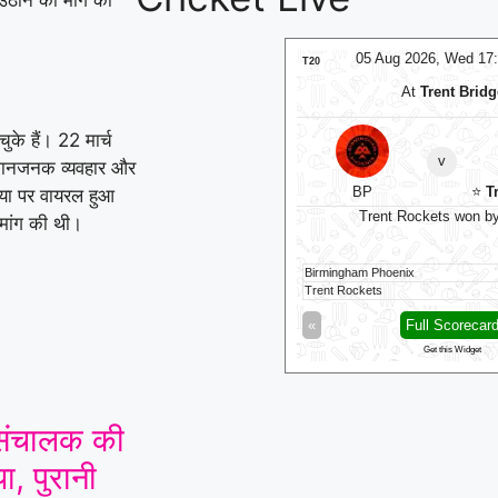
06 Aug 2026, Thu 14:00 GMT
05 Aug 2026, Wed 17
LIVE
T20
At
NPR College Ground
At
Trent Bridg
SKM Salem Spartans
के हैं। 22 मार्च
v
v
अपमानजनक व्यवहार और
Vida Kovai Kings
BP
⭐
Tr
या पर वायरल हुआ
Salem Spartans need 164 runs in 80 balls
Trent Rockets won by
मांग की थी।
Kovai Kings
194/8 (20)
Birmingham Phoenix
Salem Spartans
31/5 (6.4)
Trent Rockets
Full Scorecard
»
«
Full Scorecar
Get this Widget
Get this Widget
ी संचालक की
ा, पुरानी