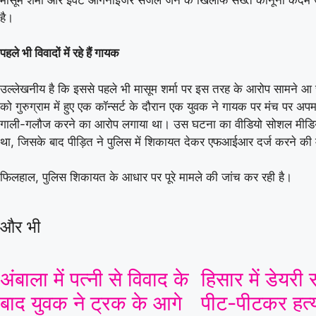
है।
06 Aug 2026, Thu 14:00 GMT
T20
LIVE
T20
पहले भी विवादों में रहे हैं गायक
At
Lord's
London Spirit Women
उल्लेखनीय है कि इससे पहले भी मासूम शर्मा पर इस तरह के आरोप सामने आ चु
v
को गुरुग्राम में हुए एक कॉन्सर्ट के दौरान एक युवक ने गायक पर मंच पर 
Mi London Women
गाली-गलौज करने का आरोप लगाया था। उस घटना का वीडियो सोशल मीडि
London Spirit Women need 25 runs in 15 balls
SKM 
था, जिसके बाद पीड़ित ने पुलिस में शिकायत देकर एफआईआर दर्ज करने की 
Mi London Women
122/9 (100)
Vida 
फिलहाल, पुलिस शिकायत के आधार पर पूरे मामले की जांच कर रही है।
London Spirit Women
98/5 (85)
Skm 
«
Full Scorecard
»
«
और भी
Get this Widget
अंबाला में पत्नी से विवाद के
हिसार में डेयर
बाद युवक ने ट्रक के आगे
पीट-पीटकर हत्य