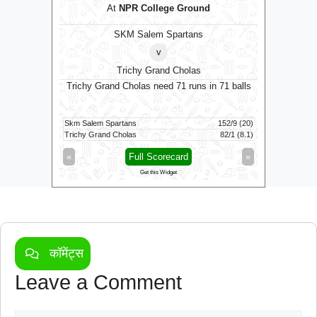
m
At
NPR College Ground
SKM Salem Spartans
⭐
Manc
v
Trichy Grand Cholas
1 balls
Trichy Grand Cholas need 71 runs in 71 balls
Manchest
23/10 (19.3)
Skm Salem Spartans
152/9 (20)
Manchester
83/4 (9.5)
Trichy Grand Cholas
82/1 (8.1)
Southern 
»
«
Full Scorecard
»
«
Get this Widget
कॉमेंट्स
Leave a Comment