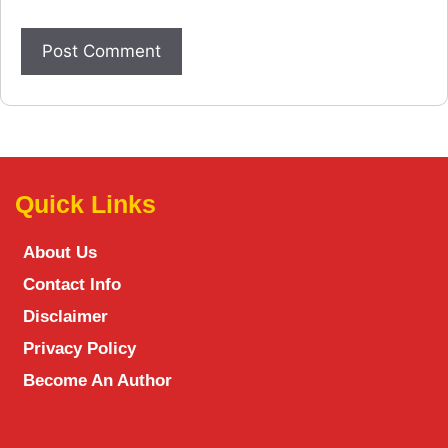
Quick Links
About Us
Contact Info
Disclaimer
Privacy Policy
Become An Author