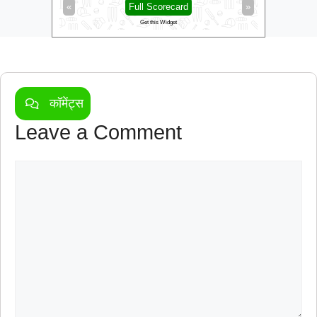
»
«
Full Scorecard
»
«
Get this Widget
कॉमेंट्स
Leave a Comment