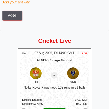
Add your answer
Cricket Live
T
07 Aug 2026, Fri 14:00 GMT
LIVE
T20
LIVE
T20
m
At
NPR College Ground
B
v
DD
NRK
3 balls
Sunrise
Nellai Royal Kings need 132 runs in 91 balls
76/10 (18.5)
Dindigul Dragons
170/7 (20)
Birmingha
32/1 (4.3)
Nellai Royal Kings
39/1 (4.5)
Sunrisers