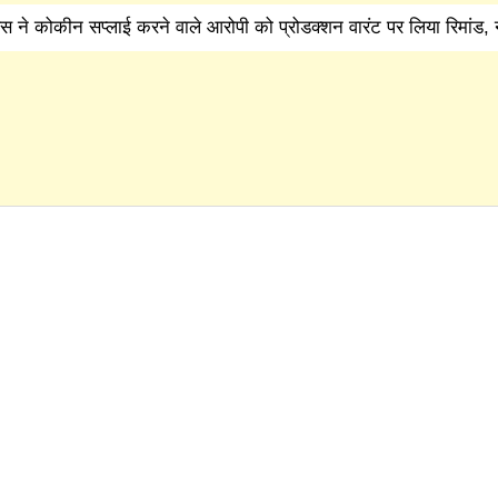
स ने कोकीन सप्लाई करने वाले आरोपी को प्रोडक्शन वारंट पर लिया रिमांड, 
 बीरू वाल्मीकि हत्याकांड का आरोपी ढेर, जवाबी कार्रवाई में हुई मौत
|
स
तिम संस्कार से किया इनकार
|
हरियाणा में थाने के सामने दिनदहाड़े गो
ल रही पुलिस
|
अंबाला में पत्नी से विवाद के बाद युवक ने ट्रक के आग
 की पीट-पीटकर हत्या, पुरानी रंजिश में 10 से अधिक लोगों पर हमला करने 