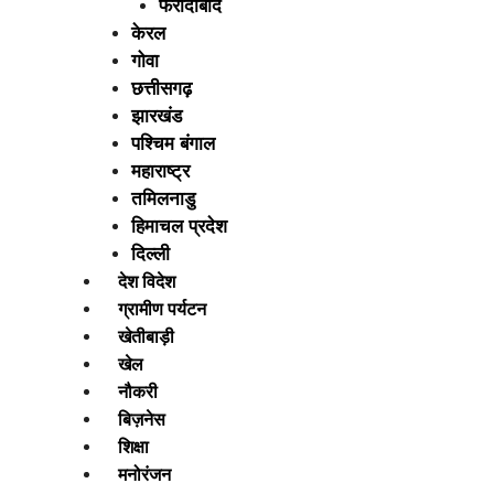
फरीदाबाद
केरल
गोवा
छत्तीसगढ़
झारखंड
पश्चिम बंगाल
महाराष्ट्र
तमिलनाडु
हिमाचल प्रदेश
दिल्ली
देश विदेश
ग्रामीण पर्यटन
खेतीबाड़ी
खेल
नौकरी
बिज़नेस
शिक्षा
मनोरंजन