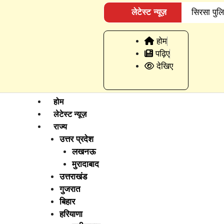
लेटेस्ट न्यूज़
सिरसा पुलि
पुलिस मुठभेड़:
होम
बेटियों ने अं
पढ़िए
देखिए
का एंगल खंगा
डेयरी संचालक
होम
लेटेस्ट न्यूज़
राज्य
उत्तर प्रदेश
लखनऊ
मुरादाबाद
उत्तराखंड
गुजरात
बिहार
हरियाणा