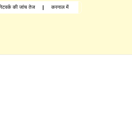
नेटवर्क की जांच तेज
|
करनाल में
ोनीपत: वृद्धाश्रम में बुजुर्ग कारोबारी की मौत,
लियां बरसीं, SUV सवार 7 लोग घायल; गैंगवार
े लगाई छलांग, हालत गंभीर
|
हिसार में
का आरोप
|