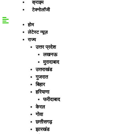
क्राइम
टेक्नोलॉजी
होम
लेटेस्ट न्यूज़
राज्य
उत्तर प्रदेश
लखनऊ
मुरादाबाद
उत्तराखंड
गुजरात
बिहार
हरियाणा
फरीदाबाद
केरल
गोवा
छत्तीसगढ़
झारखंड