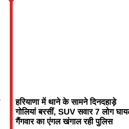
v
v
Southern Brave Women
Trent Rockets W
Match starts at Aug 08, 13:30 GMT
Trent Rockets Women need 3 r
Mi London Women
Trent Rockets Women
Full Scorecard
»
«
Full Scorecar
Get this Widget
Get this Widget
ी
हरियाणा में थाने के सामने दिनदहाड़े
गोलियां बरसीं, SUV सवार 7 लोग घा
गैंगवार का एंगल खंगाल रही पुलिस