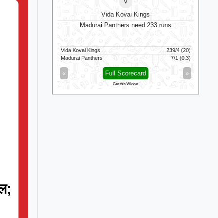
v
omen
Vida Kovai Kings
uns in 21 balls
Madurai Panthers need 233 runs
An
121/5 (100)
Vida Kovai Kings
239/4 (20)
Jam
119/1 (80)
Madurai Panthers
7/1 (0.3)
Anti
d
»
«
Full Scorecard
»
«
Get this Widget
यल;