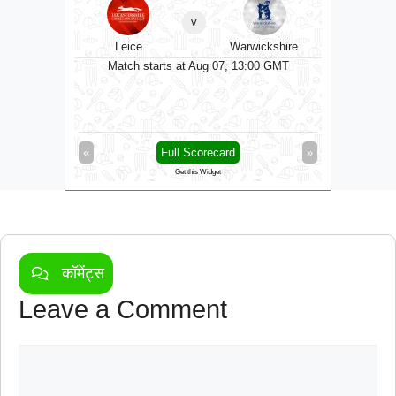
v
kshire
Sussex
Worce
Some
0 GMT
Match starts at Aug 07, 13:00 GMT
Matc
»
«
Full Scorecard
»
«
Get this Widget
कॉमेंट्स
Leave a Comment