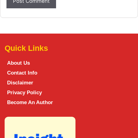
Quick Links
About Us
Contact Info
Disclaimer
Privacy Policy
Become An Author