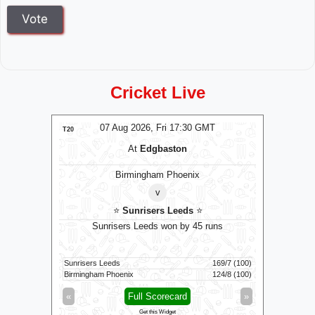
Cricket Live
T
07 Aug 2026, Fri 17:30 GMT
LIVE
T20
T20
At
Edgbaston
ns
Birmingham Phoenix
v
⭐
Sunrisers Leeds
⭐
 to bowl
Sunrisers Leeds won by 45 runs
G
Sunrisers Leeds
169/7 (100)
Colombo K
32/1 (5.1)
Birmingham Phoenix
124/8 (100)
Galle Galla
»
«
Full Scorecard
»
«
Get this Widget