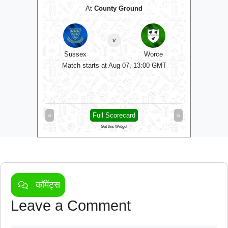
At
County Ground
At
The C
v
kshire
Sussex
Worce
Some
0 GMT
Match starts at Aug 07, 13:00 GMT
Matc
»
«
Full Scorecard
»
«
Get this Widget
कॉमेंट्स
Leave a Comment