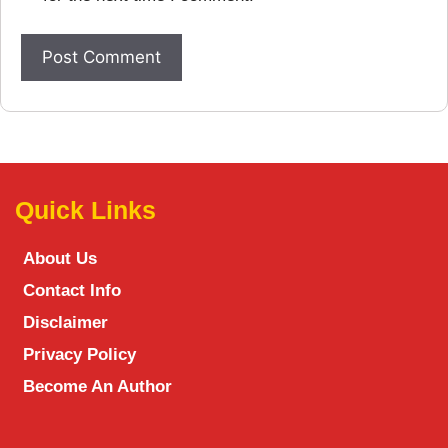
Quick Links
About Us
Contact Info
Disclaimer
Privacy Policy
Become An Author