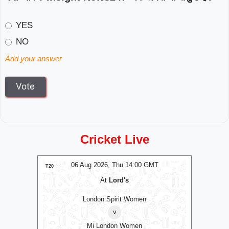
YES
NO
Add your answer
Cricket Live
MT
06 Aug 2026, Thu 14:00 GMT
0
LIVE
T20
T20
At
Lord's
London Spirit Women
v
Mi London Women