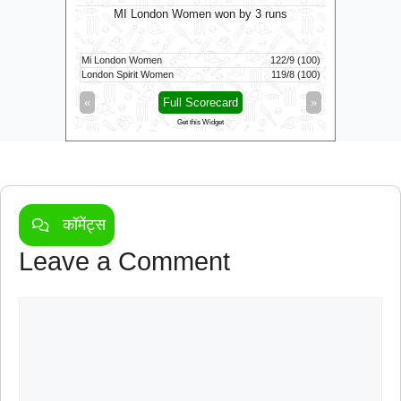
balls
MI London Women won by 3 runs
Vid
160/5 (100)
Mi London Women
122/9 (100)
Vida Kovai 
63/2 (47)
London Spirit Women
119/8 (100)
Skm Salem 
»
«
Full Scorecard
»
«
Get this Widget
कॉमेंट्स
Leave a Comment