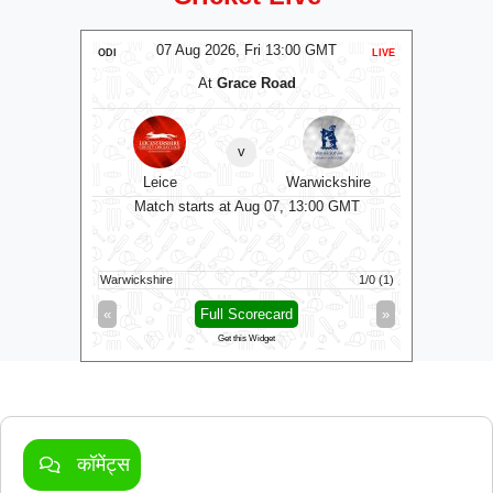
T
07 Aug 2026, Fri 13:00 GMT
ODI
LIVE
ODI
At
Grace Road
en
v
Leice
Warwickshire
Sus
 bowl
Match starts at Aug 07, 13:00 GMT
Matc
Warwickshire
1/0 (1)
Sussex
»
«
Full Scorecard
»
«
Get this Widget
कॉमेंट्स