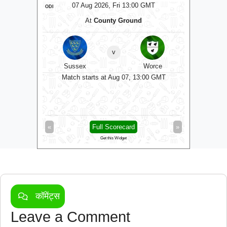
T
07 Aug 2026, Fri 13:00 GMT
ODI
ODI
At
County Ground
At
The C
v
kshire
Sussex
Worce
Some
0 GMT
Match starts at Aug 07, 13:00 GMT
Matc
»
«
Full Scorecard
»
«
Get this Widget
कॉमेंट्स
Leave a Comment