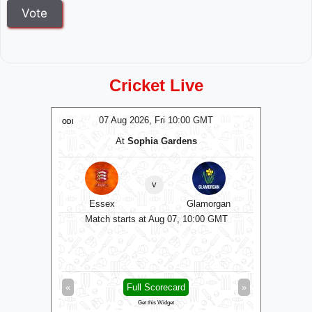
Cricket Live
T
07 Aug 2026, Fri 10:00 GMT
ODI
ODI
und
At
Sophia Gardens
v
shire
Essex
Glamorgan
Gl
0 GMT
Match starts at Aug 07, 10:00 GMT
Matc
»
«
Full Scorecard
»
«
Get this Widget