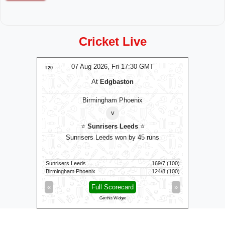
Cricket Live
T
07 Aug 2026, Fri 17:30 GMT
T20
T20
At
Edgbaston
ons
⭐
Birmingham Phoenix
v
⭐
Sunrisers Leeds
⭐
by 2 wkts
Sunrisers Leeds won by 45 runs
G
167/7 (20)
Sunrisers Leeds
169/7 (100)
Colombo K
168/8 (20)
Birmingham Phoenix
124/8 (100)
Galle Galla
»
«
Full Scorecard
»
«
Get this Widget