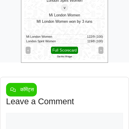
London Spirit Women
v
Mi London Women
MI London Women won by 3 runs
Vid
160/5 (100)
Mi London Women
122/9 (100)
Vida Kovai 
164/6 (94)
London Spirit Women
119/8 (100)
Skm Salem 
»
«
Full Scorecard
»
«
Get this Widget
कॉमेंट्स
Leave a Comment