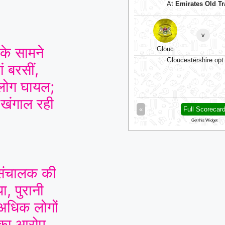
At
Sophia Gardens
At
Emirates Old Tr
v
v
 के सामने
Essex
Glamorgan
Glouc
Match starts at Aug 07, 10:00 GMT
Gloucestershire opt 
ं बरसीं,
ोग घायल;
 खंगाल रही
Full Scorecard
»
«
Full Scorecar
Get this Widget
Get this Widget
ी संचालक की
ा, पुरानी
 अधिक लोगों
 का आरोप