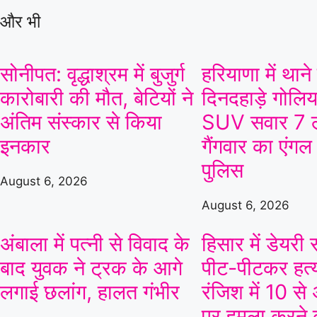
At
North Marine Road Ground
और भी
v
सोनीपत: वृद्धाश्रम में बुजुर्ग
हरियाणा में थाने
Derbyshire
Yorkshire
Match starts at Aug 07, 10:00 GMT
कारोबारी की मौत, बेटियों ने
दिनदहाड़े गोलिया
अंतिम संस्कार से किया
SUV सवार 7 ल
इनकार
गैंगवार का एंगल
«
Full Scorecard
»
«
पुलिस
Get this Widget
August 6, 2026
August 6, 2026
अंबाला में पत्नी से विवाद के
हिसार में डेयर
बाद युवक ने ट्रक के आगे
पीट-पीटकर हत्य
लगाई छलांग, हालत गंभीर
रंजिश में 10 से
पर हमला करने