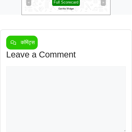
»
«
Full Scorecard
»
«
Get this Widget
कॉमेंट्स
Leave a Comment