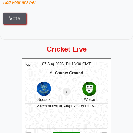
Add your answer
Cricket Live
T
07 Aug 2026, Fri 13:00 GMT
ODI
ODI
At
County Ground
At
The C
v
kshire
Sussex
Worce
Some
0 GMT
Match starts at Aug 07, 13:00 GMT
Matc