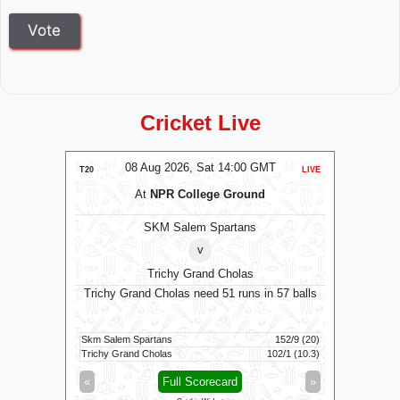
Cricket Live
MT
08 Aug 2026, Sat 14:00 GMT
0
LIVE
T20
LIVE
T20
m
At
NPR College Ground
SKM Salem Spartans
⭐
Manc
v
Trichy Grand Cholas
9 balls
Trichy Grand Cholas need 51 runs in 57 balls
Manchest
23/10 (19.3)
Skm Salem Spartans
152/9 (20)
Manchester
92/4 (11.5)
Trichy Grand Cholas
102/1 (10.3)
Southern 
»
«
Full Scorecard
»
«