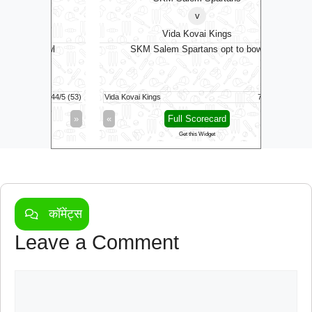
v
Vida Kovai Kings
B
bowl
SKM Salem Spartans opt to bowl
T
Birmingham
44/5 (53)
Vida Kovai Kings
77/1 (8.5)
Trent Rock
»
«
Full Scorecard
»
«
Get this Widget
कॉमेंट्स
Leave a Comment