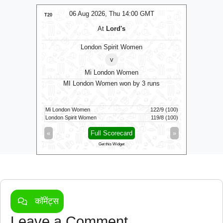
MT
06 Aug 2026, Thu 14:00 GMT
0
LIVE
T20
T20
At
Lord's
London Spirit Women
v
Mi London Women
balls
MI London Women won by 3 runs
Vid
160/5 (100)
Mi London Women
122/9 (100)
Vida Kovai 
48/2 (31)
London Spirit Women
119/8 (100)
Skm Salem 
»
«
Full Scorecard
»
«
Get this Widget
कॉमेंट्स
Leave a Comment