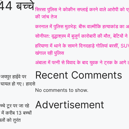
44 बच्चे
इनकार
|
हरियाणा में थाने
सिरसा पुलिस ने कोकीन सप्लाई करने वाले आरोपी को प्र
के सामने दिनदहाड़े गोलियां
की जांच तेज
करनाल में पुलिस मुठभेड़: बीरू वाल्मीकि हत्याकांड का आर
बरसीं, SUV सवार 7 लोग
सोनीपत: वृद्धाश्रम में बुजुर्ग कारोबारी की मौत, बेटियों
घायल; गैंगवार का एंगल
हरियाणा में थाने के सामने दिनदहाड़े गोलियां बरसीं, 
खंगाल रही पुलिस
|
अंबाला
खंगाल रही पुलिस
अंबाला में पत्नी से विवाद के बाद युवक ने ट्रक के आग
में पत्नी से विवाद के बाद
Recent Comments
युवक ने ट्रक के आगे लगाई
-जयपुर हाईवे पर
े घायल हो गए। हादसे
छलांग, हालत गंभीर
|
हिसार
No comments to show.
में डेयरी संचालक की पीट-
Advertisement
चे टूर पर जा रहे
पीटकर हत्या, पुरानी रंजिश
में करीब 13 बच्चों
ों को तुरंत
में 10 से अधिक लोगों पर