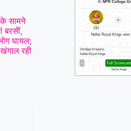
At
R.Premadasa Stadium
At
NPR College G
Colombo Kaps
 के सामने
v
v
⭐
Galle Gallants
⭐
DD
ं बरसीं,
Galle Gallants won by 6 wkts
Nellai Royal Kings won
ोग घायल;
 खंगाल रही
mbo Kaps
176/10 (18.5)
Dindigul Dragons
 Gallants
177/4 (18.4)
Nellai Royal Kings
Full Scorecard
»
«
Full Scorecar
Get this Widget
Get this Widget