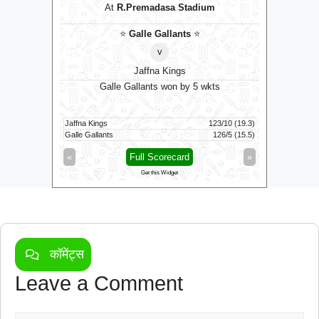
At
R.Premadasa Stadium
⭐
Galle Gallants
⭐
v
Jaffna Kings
Galle Gallants won by 5 wkts
Tric
Jaffna Kings
123/10 (19.3)
Skm Salem 
149/8 (100)
Galle Gallants
126/5 (15.5)
Trichy Gra
»
«
Full Scorecard
»
«
Get this Widget
कॉमेंट्स
Leave a Comment