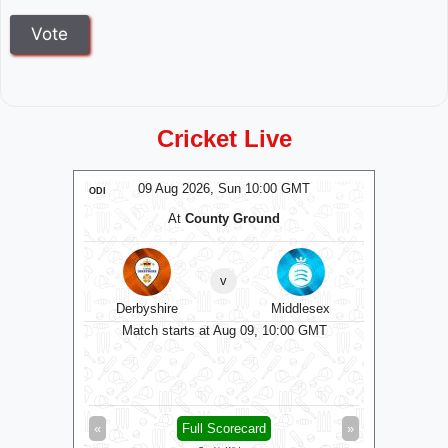
Cricket Live
MT
09 Aug 2026, Sun 10:00 GMT
0
ODI
ODI
At
County Ground
A
v
Derbyshire
Middlesex
Dur
0 GMT
Match starts at Aug 09, 10:00 GMT
Matc
»
«
Full Scorecard
»
«