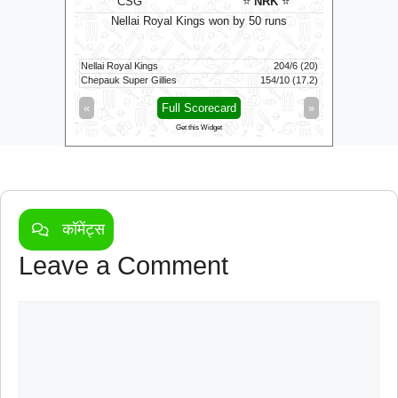
ockets
⭐
CSG
⭐
NRK
⭐
C
ts
Nellai Royal Kings won by 50 runs
111/6 (100)
Nellai Royal Kings
204/6 (20)
Colombo K
116/3 (83)
Chepauk Super Gillies
154/10 (17.2)
Kandy Roya
»
«
Full Scorecard
»
«
Get this Widget
कॉमेंट्स
Leave a Comment