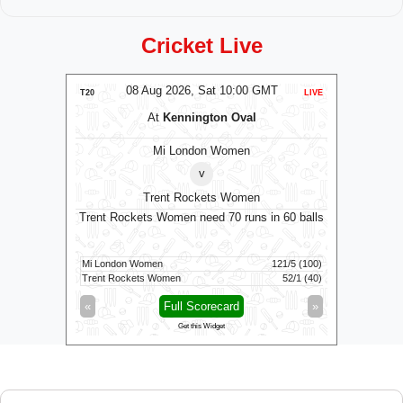
Cricket Live
MT
08 Aug 2026, Sat 10:00 GMT
0
T20
LIVE
T20
At
Kennington Oval
omen
Mi London Women
v
Trent Rockets Women
0 GMT
Trent Rockets Women need 70 runs in 60 balls
Match del
Mi London Women
121/5 (100)
Trent Rockets Women
52/1 (40)
Vida Kovai 
»
«
Full Scorecard
»
«
Get this Widget