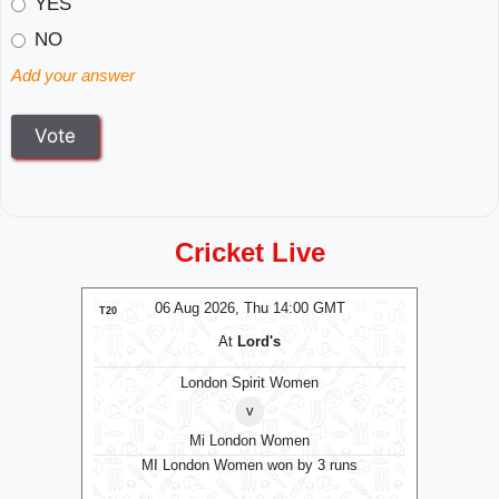
YES
NO
Add your answer
Cricket Live
MT
06 Aug 2026, Thu 14:00 GMT
0
T20
T20
At
Lord's
London Spirit Women
v
Mi London Women
MI London Women won by 3 runs
Vid