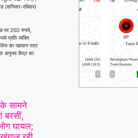
06 Aug 2026, Thu 14:00 GMT
05 Aug 2026, Wed 17
LIVE
T20
ेंड (शनिवार-रविवार)
At
NPR College Ground
At
Trent Bridg
SKM Salem Spartans
v
v
ंड पर 250 रुपये,
Vida Kovai Kings
े प्रति व्यक्ति
BP
⭐
Tr
 Salem Spartans need 55 runs in 9 balls
Trent Rockets won by
 कॉलेज का पहचान पत्र
रत अनुभव केंद्र का
Kovai Kings
194/8 (20)
Birmingham Phoenix
Salem Spartans
140/8 (18.3)
Trent Rockets
Full Scorecard
»
«
Full Scorecar
Get this Widget
Get this Widget
 के सामने
ं बरसीं,
ोग घायल;
 खंगाल रही