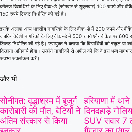
06 Aug 2026, Thu 14:00 GMT
T20
T20
कॉलेज विद्यार्थियों के लिए वीक-डे (सोमवार से शुक्रवार) 100 रुपये और वीक
At
Lord's
150 रुपये टिकट निर्धारित की गई है।
London Spirit Women
v
इसके अलावा अन्य भारतीय नागरिकों के लिए वीक-डे में 200 रुपये और वीके
Mi London Women
जबकि विदेशी नागरिकों के लिए वीक-डे में 500 रुपये और वीकेंड पर 600 रुपय
MI London Women won by 3 runs
SKM
टिकट निर्धारित की गई है। उपायुक्त ने बताया कि विद्यार्थियों को स्कूल या
दिखाना अनिवार्य होगा। उन्होंने नागरिकों से अपील की कि वे इस भव्य महाभा
Mi London Women
122/9 (100)
Vida 
अवश्य अवलोकन करें।
London Spirit Women
119/8 (100)
Skm 
«
Full Scorecard
»
«
और भी
Get this Widget
सोनीपत: वृद्धाश्रम में बुजुर्ग
हरियाणा में थाने
कारोबारी की मौत, बेटियों ने
दिनदहाड़े गोलिया
अंतिम संस्कार से किया
SUV सवार 7 ल
इनकार
गैंगवार का एंगल