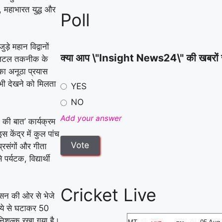
ताबड़तोड़ हमला
|
, महाभारत युद्ध और
Poll
ड़े महान विद्वानों
क्या आप \"Insight News24\" की खबरों से स
िजिटल तकनीक के
े का अनूठा प्रयास
न भी देखने को मिलता
YES
NO
Add your answer
न की बात’ कार्यक्रम
 केंद्र में कुल पांच
्रसंगों और गीता
र्यटक, विद्यार्थी
Cricket Live
रशासन की ओर से भेजे
ुपये से घटाकर 50
 निशुल्क रखा गया है।