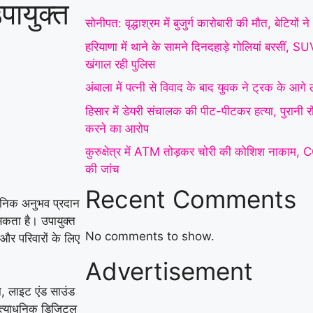
पायुक्त
में डेयरी संचालक की पीट-
सोनीपत: वृद्धाश्रम में बुजुर्ग कारोबारी की मौत, बेटियों
पीटकर हत्या, पुरानी रंजिश
हरियाणा में थाने के सामने दिनदहाड़े गोलियां बरसीं, 
खंगाल रही पुलिस
में 10 से अधिक लोगों पर
अंबाला में पत्नी से विवाद के बाद युवक ने ट्रक के आग
हमला करने का आरोप
|
हिसार में डेयरी संचालक की पीट-पीटकर हत्या, पुरानी 
कुरुक्षेत्र में ATM तोड़कर
करने का आरोप
कुरुक्षेत्र में ATM तोड़कर चोरी की कोशिश नाकाम, 
चोरी की कोशिश नाकाम,
की जांच
CCTV फुटेज के आधार पर
Recent Comments
ुनिक अनुभव प्रदान
पुलिस ने शुरू की जांच
|
कता है। उपायुक्त
फरीदाबाद स्कूल में महिला
No comments to show.
ं और परिवारों के लिए
Advertisement
शिक्षिका की दिनदहाड़े हत्या,
शो, लाइट एंड साउंड
32 सेकंड में चाकू से
 अत्याधुनिक डिजिटल