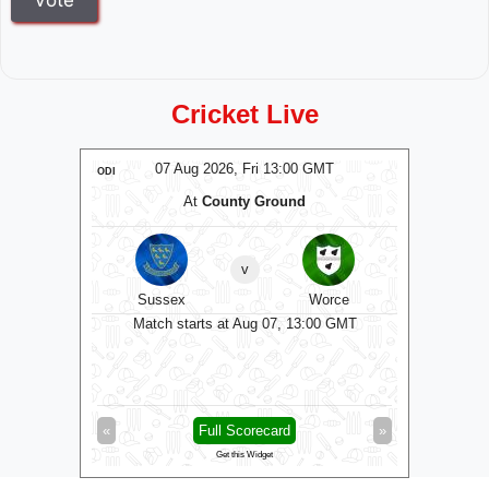
Cricket Live
T
07 Aug 2026, Fri 13:00 GMT
ODI
ODI
At
County Ground
At
The C
v
kshire
Sussex
Worce
Some
0 GMT
Match starts at Aug 07, 13:00 GMT
Matc
»
«
Full Scorecard
»
«
Get this Widget