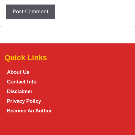
Quick Links
About Us
Contact Info
Disclaimer
Privacy Policy
Become An Author