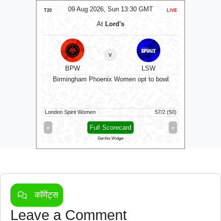
MT
09 Aug 2026, Sun 13:30 GMT
0
LIVE
T20
LIVE
T20
At
Lord's
v
RK
BPW
LSW
to bowl
Birmingham Phoenix Women opt to bowl
9/0 (0.3)
London Spirit Women
57/2 (50)
Sunrisers 
»
«
Full Scorecard
»
«
Get this Widget
कॉमेंट्स
Leave a Comment