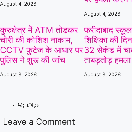
August 4, 2026
August 4, 2026
06 Aug 2026, Thu 14:00 GMT
T20
T20
At
Lord's
कुरुक्षेत्र में ATM तोड़कर
फरीदाबाद स्कूल 
London Spirit Women
चोरी की कोशिश नाकाम,
शिक्षिका की दिनद
v
CCTV फुटेज के आधार पर
32 सेकंड में चा
Mi London Women
Match starts at Aug 06, 14:00 GMT
पुलिस ने शुरू की जांच
ताबड़तोड़ हमला
Birm
August 3, 2026
August 3, 2026
Tren
«
Full Scorecard
»
«
Get this Widget
कॉमेंट्स
Leave a Comment