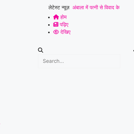
लेटेस्ट न्यूज़
अंबाला में पत्नी से विवाद के
होम
बाद युवक ने ट्रक के आगे
पढ़िए
लगाई छलांग, हालत गंभीर
|
देखिए
हिसार में डेयरी संचालक की
पीट-पीटकर हत्या, पुरानी
रंजिश में 10 से अधिक लोगों
पर हमला करने का आरोप
|
कुरुक्षेत्र में ATM तोड़कर
चोरी की कोशिश नाकाम,
CCTV फुटेज के आधार पर
द
पुलिस ने शुरू की जांच
|