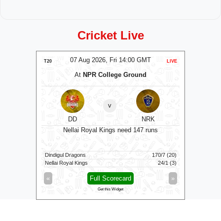
Cricket Live
T
07 Aug 2026, Fri 14:00 GMT
LIVE
T20
LIVE
T20
m
At
NPR College Ground
B
v
DD
NRK
ns
Sunrise
Nellai Royal Kings need 147 runs
76/10 (18.5)
Dindigul Dragons
170/7 (20)
Birmingha
21/0 (2.2)
Nellai Royal Kings
24/1 (3)
Sunrisers
»
«
Full Scorecard
»
«
Get this Widget