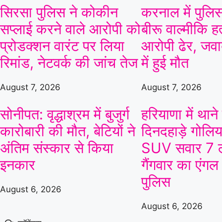
At
Kennington Oval
सिरसा पुलिस ने कोकीन
करनाल में पुलिस
Mi London Women
सप्लाई करने वाले आरोपी को
बीरू वाल्मीकि ह
v
प्रोडक्शन वारंट पर लिया
आरोपी ढेर, जवाब
Trent Rockets Women
Trent Rockets Women opt to bowl
रिमांड, नेटवर्क की जांच तेज
में हुई मौत
August 7, 2026
August 7, 2026
Mi London Women
73/5 (66)
Vida 
«
Full Scorecard
»
«
सोनीपत: वृद्धाश्रम में बुजुर्ग
हरियाणा में थाने
Get this Widget
कारोबारी की मौत, बेटियों ने
दिनदहाड़े गोलिया
अंतिम संस्कार से किया
SUV सवार 7 ल
इनकार
गैंगवार का एंगल
पुलिस
August 6, 2026
August 6, 2026