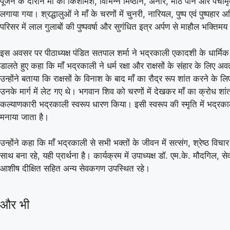
पूजन के दौरान माँ को किशमिश, विभिन्न मिष्ठान, अनार, मीठे पान और पंचाम
लगाया गया। श्रद्धालुओं ने माँ के चरणों में चुनरी, नारियल, पुष्प एवं पुष्पहार 
परिसर में लाल गुलाबों की पुष्पवर्षा और सुगंधित इत्र अर्पण से माहौल भक्तिम
इस अवसर पर पीठाध्यक्ष पंडित सतपाल शर्मा ने भद्रकाली एकादशी के धार्मिक
डालते हुए कहा कि माँ भद्रकाली ने धर्म रक्षा और राक्षसों के संहार के लिए 
उन्होंने बताया कि राक्षसों के विनाश के बाद माँ का रौद्र रूप शांत करने के ल
उनके मार्ग में लेट गए थे। भगवान शिव को चरणों में देखकर माँ का क्रोध शां
कल्याणकारी भद्रकाली स्वरूप धारण किया। इसी स्वरूप की स्मृति में भद्रका
मनाया जाता है।
उन्होंने कहा कि माँ भद्रकाली से सभी भक्तों के जीवन में सत्संग, श्रेष्ठ विच
साथ बना रहे, यही प्रार्थना है। कार्यक्रम में उपाध्यक्ष डॉ. एम.के. मौदगिल, सेवा 
आशीष दीक्षित सहित अन्य सेवकगण उपस्थित रहे।
और भी
08 Aug 2026, Sat 10:00 GMT
T20
LIVE
T20