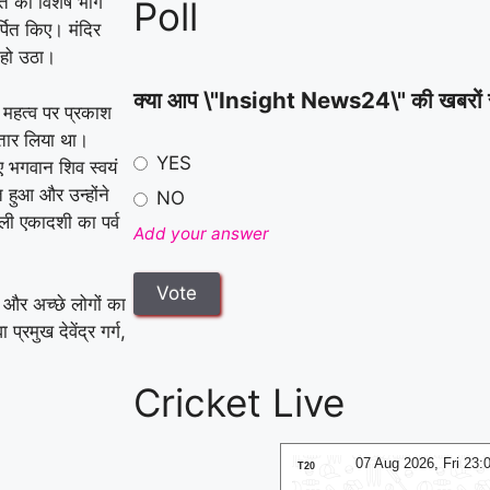
ृत का विशेष भोग
Poll
हमला करने का आरोप
|
अर्पित किए। मंदिर
य हो उठा।
क्या आप \"Insight News24\" की खबरों से स
 महत्व पर प्रकाश
अवतार लिया था।
YES
िए भगवान शिव स्वयं
त हुआ और उन्होंने
NO
ली एकादशी का पर्व
Add your answer
ार और अच्छे लोगों का
प्रमुख देवेंद्र गर्ग,
Cricket Live
08 Aug 2026, Sat 10:00 GMT
07 Aug 2026, Fri 23
LIVE
T20