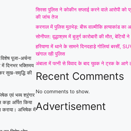
इनकार
|
हरियाणा में थाने
सिरसा पुलिस ने कोकीन सप्लाई करने वाले आरोपी को प्र
के सामने दिनदहाड़े गोलियां
की जांच तेज
करनाल में पुलिस मुठभेड़: बीरू वाल्मीकि हत्याकांड का आर
बरसीं, SUV सवार 7 लोग
सोनीपत: वृद्धाश्रम में बुजुर्ग कारोबारी की मौत, बेटियों
घायल; गैंगवार का एंगल
हरियाणा में थाने के सामने दिनदहाड़े गोलियां बरसीं, 
खंगाल रही पुलिस
|
अंबाला
खंगाल रही पुलिस
विशेष पूजा-अर्चना
अंबाला में पत्नी से विवाद के बाद युवक ने ट्रक के आग
में पत्नी से विवाद के बाद
 में दिनभर भक्तिमय
Recent Comments
 कर सुख-समृद्धि की
युवक ने ट्रक के आगे लगाई
छलांग, हालत गंभीर
|
हिसार
No comments to show.
ेक एवं भव्य श्रृंगार
में डेयरी संचालक की पीट-
िम कड़ा अर्पित किया
Advertisement
ान कराया। अभिषेक में
पीटकर हत्या, पुरानी रंजिश
में 10 से अधिक लोगों पर