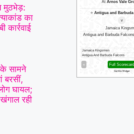
At
NPR College Ground
At
Arnos Vale Gr
 मुठभेड़:
Madurai Panthers
⭐
Antigua and Barbuda
त्याकांड का
v
v
ी कार्रवाई
Vida Kovai Kings
Jamaica Kings
Madurai Panthers opt to bowl
Antigua and Barbuda Falcons
Jamaica Kingsmen
Kovai Kings
110/2 (11)
Antigua And Barbuda Falcons
Full Scorecard
»
«
Full Scorecar
 के सामने
Get this Widget
Get this Widget
ं बरसीं,
ोग घायल;
 खंगाल रही