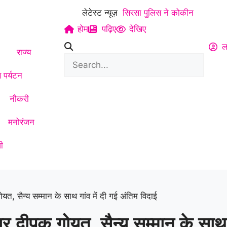
लेटेस्ट न्यूज़
सिरसा पुलिस ने कोकीन
होम
पढ़िए
देखिए
सप्लाई करने वाले आरोपी
ल
राज्य
को प्रोडक्शन वारंट पर
लिया रिमांड, नेटवर्क की
ण पर्यटन
जांच तेज
|
करनाल में
नौकरी
पुलिस मुठभेड़: बीरू वाल्मीकि
मनोरंजन
हत्याकांड का आरोपी ढेर,
ी
जवाबी कार्रवाई में हुई मौत
|
सोनीपत: वृद्धाश्रम में बुजुर्ग
कारोबारी की मौत, बेटियों ने
त, सैन्य सम्मान के साथ गांव में दी गई अंतिम विदाई
अंतिम संस्कार से किया
ार दीपक गोयत, सैन्य सम्मान के साथ