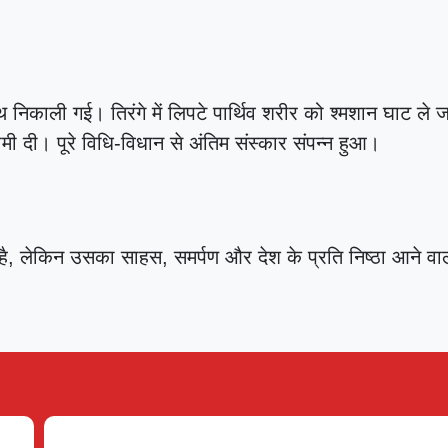
 निकाली गई। तिरंगे में लिपटे पार्थिव शरीर को श्मशान घाट ले 
ी दी। पूरे विधि-विधान से अंतिम संस्कार संपन्न हुआ।
08 Aug 2026, Sat 13:30 GMT
08 Aug 2026, Sat 10
T20
At
The Rose Bowl
At
Kennington O
 है, लेकिन उसका साहस, समर्पण और देश के प्रति निष्ठा आने वा
Manchester Super Giants Women
Mi London Wom
v
v
Southern Brave Women
Trent Rockets W
Match starts at Aug 08, 13:30 GMT
Innings Break
Mi London Women