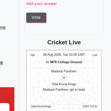
Add your answer
जाया
Cricket Live
:00 GMT
08 Aug 2026, Sat 10:00 GMT
LIVE
T20
LIVE
T20
val
At
NPR College Ground
ली
en
Madurai Panthers
v
omen
Vida Kovai Kings
Madurai Panthers opt to bowl
An
Jam
121/5 (100)
Vida Kovai Kings
199/2 (16.4)
Anti