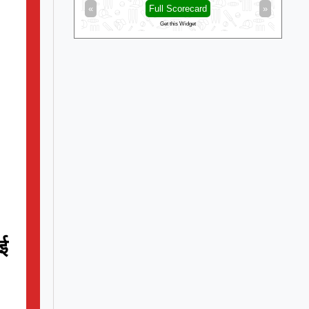
d
»
«
Full Scorecard
»
«
Get this Widget
ाई