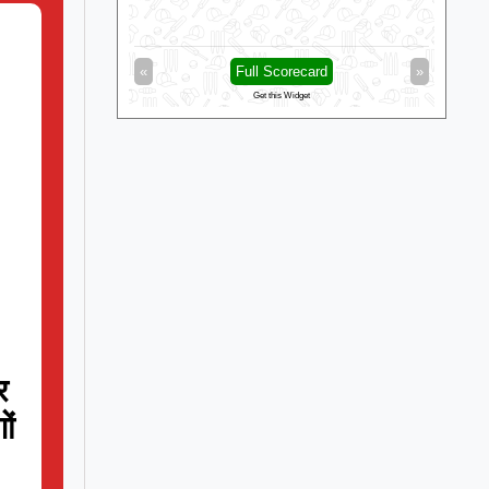
d
»
«
Full Scorecard
»
«
Get this Widget
र
ों