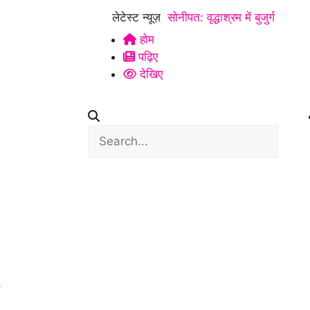
लेटेस्ट न्यूज़
सोनीपत: वृद्धाश्रम में बुजुर्ग
होम
कारोबारी की मौत, बेटियों ने
पढ़िए
अंतिम संस्कार से किया
देखिए
इनकार
|
हरियाणा में थाने
के सामने दिनदहाड़े गोलियां
बरसीं, SUV सवार 7 लोग
घायल; गैंगवार का एंगल
खंगाल रही पुलिस
|
अंबाला
में पत्नी से विवाद के बाद
युवक ने ट्रक के आगे लगाई
द
छलांग, हालत गंभीर
|
हिसार