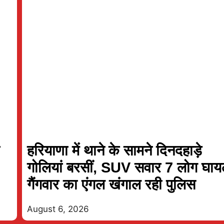
07 Aug 2026, Fri 14:00 GMT
07 Aug 2026, Fri 13
ODI
ी
हरियाणा में थाने के सामने दिनदहाड़े
At
Edgbaston
At
Grace Roa
गोलियां बरसीं, SUV सवार 7 लोग घा
Birmingham Phoenix Women
गैंगवार का एंगल खंगाल रही पुलिस
v
v
Sunrisers Leeds Women
Leice
Match starts at Aug 07, 14:00 GMT
Match starts at Aug 07,
August 6, 2026