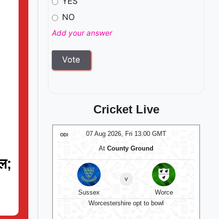
YES
NO
Add your answer
Cricket Live
:00 GMT
07 Aug 2026, Fri 13:00 GMT
ODI
ODI
d
At
County Ground
At
यल;
v
Warwickshire
Sussex
Worce
 13:00 GMT
Worcestershire opt to bowl