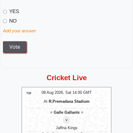
YES
NO
Add your answer
Cricket Live
MT
08 Aug 2026, Sat 14:00 GMT
0
T20
T20
At
R.Premadasa Stadium
s
⭐
⭐
Galle Gallants
⭐
v
Jaffna Kings