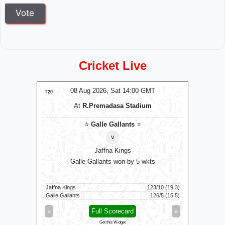
Cricket Live
MT
08 Aug 2026, Sat 14:00 GMT
0
LIVE
T20
T20
At
R.Premadasa Stadium
⭐
Galle Gallants
⭐
v
Jaffna Kings
o bat
Galle Gallants won by 5 wkts
Trichy Gr
Jaffna Kings
123/10 (19.3)
Skm Salem 
99/0 (50)
Galle Gallants
126/5 (15.5)
Trichy Gra
»
«
Full Scorecard
»
«
Get this Widget