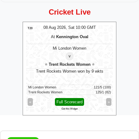
Cricket Live
MT
08 Aug 2026, Sat 10:00 GMT
0
T20
T20
At
Kennington Oval
omen
Mi London Women
v
⭐
Trent Rockets Women
⭐
pt to bat
Trent Rockets Women won by 9 wkts
Madurai
Mi London Women
121/5 (100)
Vida Kovai 
Trent Rockets Women
125/1 (82)
Madurai Pa
»
«
Full Scorecard
»
«
Get this Widget