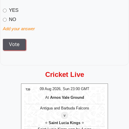
YES
NO
Add your answer
Cricket Live
MT
09 Aug 2026, Sun 23:00 GMT
0
LIVE
T20
T20
ub
At
Arnos Vale Ground
Antigua and Barbuda Falcons
v
⭐
Saint Lucia Kings
⭐
land
B