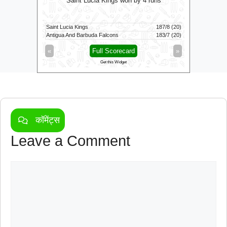
Saint Lucia Kings won by 4 runs
Saint Lucia Kings
187/8 (20)
Birmingham
13/0 (3.2)
Antigua And Barbuda Falcons
183/7 (20)
London Spir
»
«
Full Scorecard
»
«
Get this Widget
कॉमेंट्स
Leave a Comment