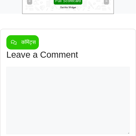
»
«
Full Scorecard
»
«
Get this Widget
कॉमेंट्स
Leave a Comment