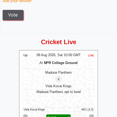
Add your answer
Cricket Live
MT
08 Aug 2026, Sat 10:00 GMT
LIVE
T20
LIVE
T20
At
NPR College Ground
Madurai Panthers
⭐
An
v
Vida Kovai Kings
bowl
Madurai Panthers opt to bowl
Antigua 
Jamaica K
32/1 (29)
Vida Kovai Kings
40/1 (4.3)
Antigua An