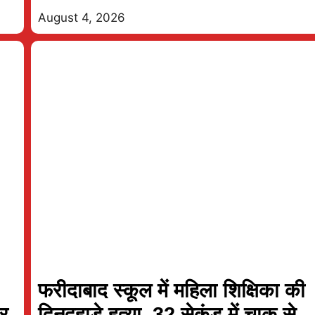
uk Super Gillies
154/10 (17.2)
Kandy Royals
August 4, 2026
Full Scorecard
»
«
Full Scorecar
Get this Widget
Get this Widget
फरीदाबाद स्कूल में महिला शिक्षिका की
र
दिनदहाड़े हत्या, 32 सेकंड में चाकू से