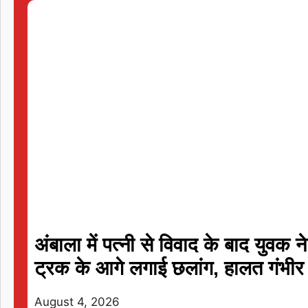
05 Aug 2026, Wed 17:30 GMT
T20
T20
At
Trent Bridge
v
अंबाला में पत्नी से विवाद के बाद युवक ने
BP
⭐
Trent Rockets
⭐
ट्रक के आगे लगाई छलांग, हालत गंभीर
Trent Rockets won by 7 wkts
August 4, 2026
Birmingham Phoenix
111/6 (100)
Nella