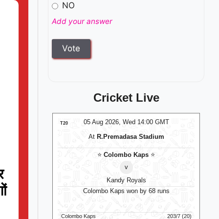
NO
Add your answer
Cricket Live
:00 GMT
05 Aug 2026, Wed 14:00 GMT
T20
T20
adium
At
Trent Bridge
s
⭐
v
र
BPW
⭐
TRW
⭐
ों
 68 runs
M
Trent Rockets Women won by 6 wkts
203/7 (20)
Birmingham Phoenix Women
122/7 (100)
Wels