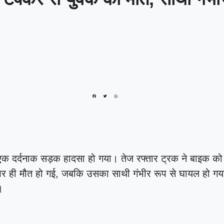
फरीदाबाद स्कूल में महिला
शिक्षिका की दिनदहाड़े हत्या,
32 सेकंड में चाकू से
ताबड़तोड़ हमला
|
हिसार के
मलापुर गांव में दर्दनाक
घटना: घर की पानी की
हौदी में मिले मां और दो
मासूम बच्चों के शव
|
 एक दर्दनाक सड़क हादसा हो गया। तेज रफ्तार ट्रक ने बाइक को
करनाल में दर्दनाक हादसा:
 पर ही मौत हो गई, जबकि उसका साथी गंभीर रूप से घायल हो ग
।
पानी की मोटर चालू करते
समय करंट लगने से युवक