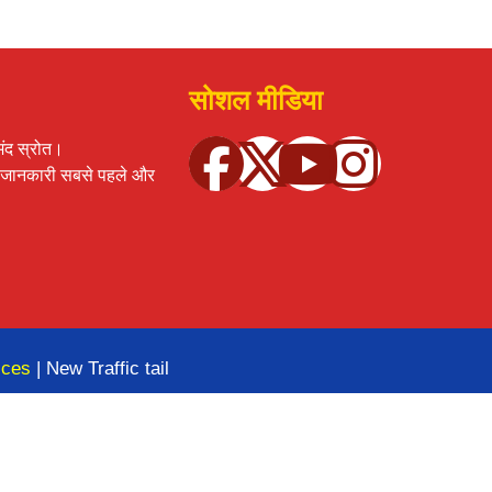
सोशल मीडिया
ंद स्रोत।
र्ण जानकारी सबसे पहले और
ices
| New Traffic tail