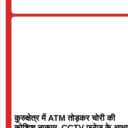
Trent Rockets
116/3 (83)
Chepa
«
Full Scorecard
»
«
Get this Widget
कुरुक्षेत्र में ATM तोड़कर चोरी की
कोशिश नाकाम, CCTV फुटेज के आधा