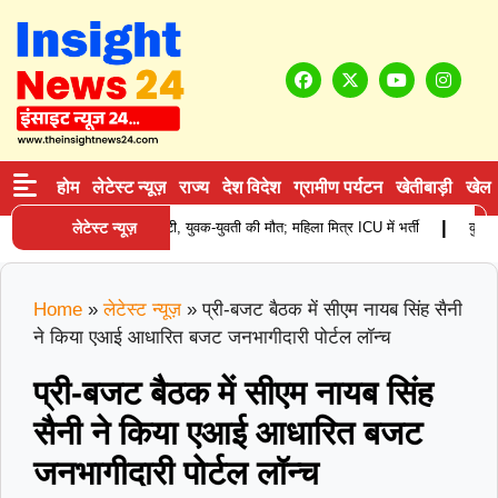
होम
लेटेस्ट न्यूज़
राज्य
देश विदेश
ग्रामीण पर्यटन
खेतीबाड़ी
खेल
|
ादसा: खड़े कैंटर से टकराई स्कूटी, युवक-युवती की मौत; महिला मित्र ICU में भर्ती
लेटेस्ट न्यूज़
कुरुक्षेत
Home
»
लेटेस्ट न्यूज़
»
प्री-बजट बैठक में सीएम नायब सिंह सैनी
ने किया एआई आधारित बजट जनभागीदारी पोर्टल लॉन्च
प्री-बजट बैठक में सीएम नायब सिंह
सैनी ने किया एआई आधारित बजट
जनभागीदारी पोर्टल लॉन्च