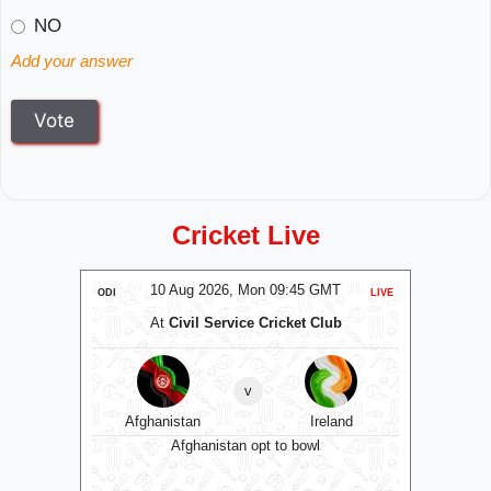
NO
Add your answer
Cricket Live
MT
10 Aug 2026, Mon 09:45 GMT
0
ODI
LIVE
T20
At
Civil Service Cricket Club
A
v
RW
Afghanistan
Ireland
Sa
0 GMT
Afghanistan opt to bowl