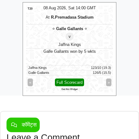
MT
08 Aug 2026, Sat 14:00 GMT
0
T20
T20
At
R.Premadasa Stadium
s
⭐
⭐
Galle Gallants
⭐
v
Jaffna Kings
10 runs
Galle Gallants won by 5 wkts
Tric
149/8 (100)
Jaffna Kings
123/10 (19.3)
Skm Salem 
139/6 (100)
Galle Gallants
126/5 (15.5)
Trichy Gra
»
«
Full Scorecard
»
«
Get this Widget
कॉमेंट्स
Leave a Comment