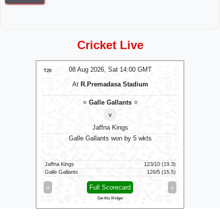
Cricket Live
MT
08 Aug 2026, Sat 14:00 GMT
0
LIVE
T20
T20
At
R.Premadasa Stadium
⭐
Galle Gallants
⭐
v
Jaffna Kings
8 balls
Galle Gallants won by 5 wkts
Tric
149/8 (100)
Jaffna Kings
123/10 (19.3)
Skm Salem 
101/4 (82)
Galle Gallants
126/5 (15.5)
Trichy Gra
»
«
Full Scorecard
»
«
Get this Widget