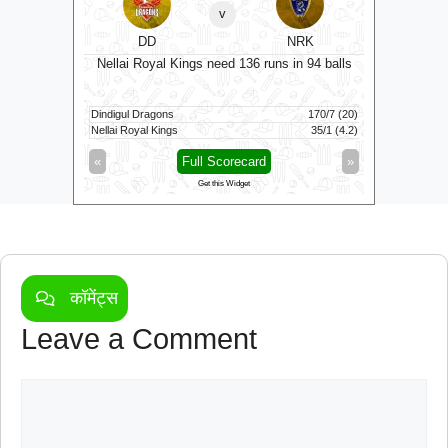
v
⭐
DD
NRK
3 balls
Sunri
Nellai Royal Kings need 136 runs in 94 balls
76/10 (18.5)
Dindigul Dragons
170/7 (20)
Birmingha
56/1 (6.1)
Nellai Royal Kings
35/1 (4.2)
Sunrisers
»
«
Full Scorecard
»
«
Get this Widget
कॉमेंट्स
Leave a Comment